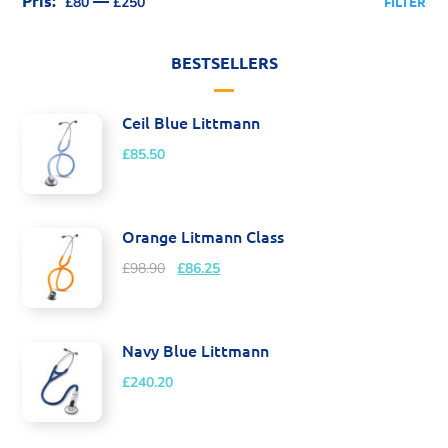
Pris:
—
£80
£250
FILTER
BESTSELLERS
Ceil Blue Littmann
£
85.50
Orange Litmann Class
£
98.90
£
86.25
Navy Blue Littmann
£
240.20